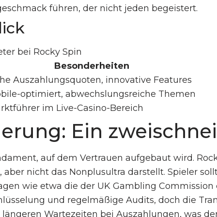
schmack führen, der nicht jeden begeistert.
ick
ter bei Rocky Spin
Besonderheiten
he Auszahlungsquoten, innovative Features
bile-optimiert, abwechslungsreiche Themen
rktführer im Live-Casino-Bereich
ierung: Ein zweischne
ndament, auf dem Vertrauen aufgebaut wird. Rocky
aber nicht das Nonplusultra darstellt. Spieler sol
flagen wie etwa die der UK Gambling Commission e
üsselung und regelmäßige Audits, doch die Tra
n längeren Wartezeiten bei Auszahlungen, was de