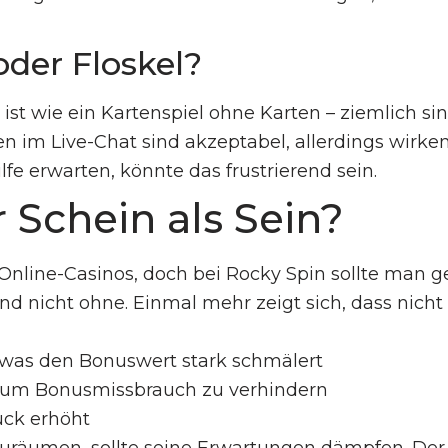
oder Floskel?
t wie ein Kartenspiel ohne Karten – ziemlich sinn
en im Live-Chat sind akzeptabel, allerdings wir
ilfe erwarten, könnte das frustrierend sein.
Schein als Sein?
 Online-Casinos, doch bei Rocky Spin sollte man
nicht ohne. Einmal mehr zeigt sich, dass nicht al
 was den Bonuswert stark schmälert
 um Bonusmissbrauch zu verhindern
uck erhöht