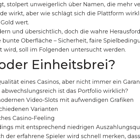
 stolpert unweigerlich über Namen, die mehr vers
lide wirkt, aber wie schlägt sich die Plattform wi
 Gold wert.
ern und übersichtlich, doch die wahre Herausfor
e bunte Oberfläche – Sicherheit, faire Spielbedi
 wird, soll im Folgenden untersucht werden.
 oder Einheitsbrei?
 Qualität eines Casinos, aber nicht immer ein Garant
abwechslungsreich ist das Portfolio wirklich?
 modernen Video-Slots mit aufwendigen Grafiken
rschiedenen Varianten
sches Casino-Feeling
rdings mit entsprechend niedrigen Auszahlungsq
ch der erfahrene Spieler wird schnell merken, das