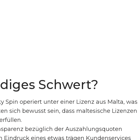
idiges Schwert?
 Spin operiert unter einer Lizenz aus Malta, was
lten sich bewusst sein, dass maltesische Lizenzen
rfüllen.
nsparenz bezüglich der Auszahlungsquoten
n Eindruck eines etwas trägen Kundenservices