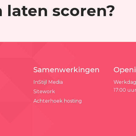
n laten scoren?
Samenwerkingen
Openi
InStijl Media
Werkdage
17:00 uu
Sitework
Achterhoek hosting