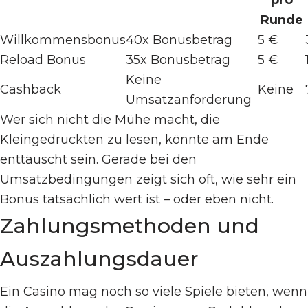
pro
Runde
Willkommensbonus
40x Bonusbetrag
5 €
Reload Bonus
35x Bonusbetrag
5 €
Keine
Cashback
Keine
Umsatzanforderung
Wer sich nicht die Mühe macht, die
Kleingedruckten zu lesen, könnte am Ende
enttäuscht sein. Gerade bei den
Umsatzbedingungen zeigt sich oft, wie sehr ein
Bonus tatsächlich wert ist – oder eben nicht.
Zahlungsmethoden und
Auszahlungsdauer
Ein Casino mag noch so viele Spiele bieten, wenn