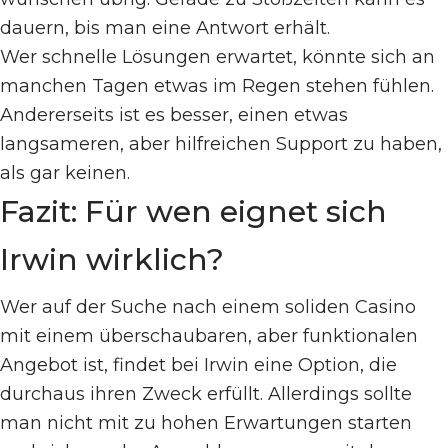
dauern, bis man eine Antwort erhält.
Wer schnelle Lösungen erwartet, könnte sich an
manchen Tagen etwas im Regen stehen fühlen.
Andererseits ist es besser, einen etwas
langsameren, aber hilfreichen Support zu haben,
als gar keinen.
Fazit: Für wen eignet sich
Irwin wirklich?
Wer auf der Suche nach einem soliden Casino
mit einem überschaubaren, aber funktionalen
Angebot ist, findet bei Irwin eine Option, die
durchaus ihren Zweck erfüllt. Allerdings sollte
man nicht mit zu hohen Erwartungen starten