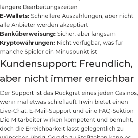
längere Bearbeitungszeiten
E-Wallets:
Schnellere Auszahlungen, aber nicht
alle Anbieter werden akzeptiert
Banküberweisung:
Sicher, aber langsam
Kryptowährungen:
Nicht verfügbar, was für
manche Spieler ein Minuspunkt ist
Kundensupport: Freundlich,
aber nicht immer erreichbar
Der Support ist das Rückgrat eines jeden Casinos,
wenn mal etwas schiefläuft. Irwin bietet einen
Live-Chat, E-Mail-Support und eine FAQ-Sektion.
Die Mitarbeiter wirken kompetent und bemüht,
doch die Erreichbarkeit lässt gelegentlich zu
wünschen übrig. Gerade zu Stoßzeiten kann es