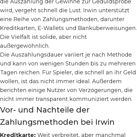
die Auszahlung der Gewinne zur Geduldsprobe
wird, vergeht schnell die Lust. Irwin unterstützt
eine Reihe von Zahlungsmethoden, darunter
Kreditkarten, E-Wallets und Banküberweisungen.
Die Vielfalt ist solide, aber nicht
außergewöhnlich.
Die Auszahlungsdauer variiert je nach Methode
und kann von wenigen Stunden bis zu mehreren
Tagen reichen. Für Spieler, die schnell an ihr Geld
wollen, ist das nicht immer ideal. Außerdem
berichten einige Nutzer von Verzögerungen, die
nicht immer transparent kommuniziert werden.
Vor- und Nachteile der
Zahlungsmethoden bei Irwin
Kreditkarte:
Weit verbreitet, aber manchmal