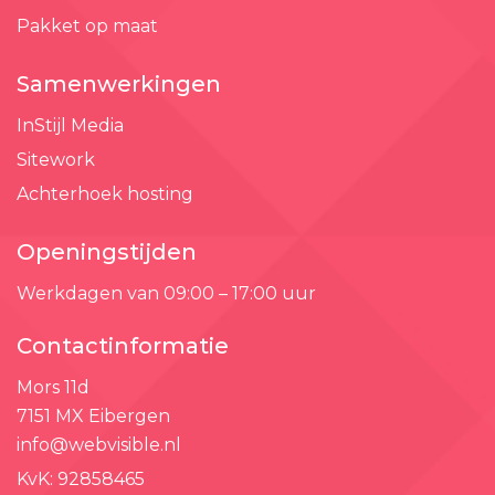
Pakket op maat
Samenwerkingen
InStijl Media
Sitework
Achterhoek hosting
Openingstijden
Werkdagen van 09:00 – 17:00 uur
Contactinformatie
Mors 11d
7151 MX Eibergen
info@webvisible.nl
KvK: 92858465