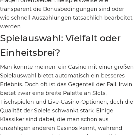
Fragen offenbleiben. Beispielsweise wie
transparent die Bonusbedingungen sind oder
wie schnell Auszahlungen tatsächlich bearbeitet
werden.
Spielauswahl: Vielfalt oder
Einheitsbrei?
Man könnte meinen, ein Casino mit einer großen
Spielauswahl bietet automatisch ein besseres
Erlebnis. Doch oft ist das Gegenteil der Fall. Irwin
bietet zwar eine breite Palette an Slots,
Tischspielen und Live-Casino-Optionen, doch die
Qualität der Spiele schwankt stark. Einige
Klassiker sind dabei, die man schon aus
unzähligen anderen Casinos kennt, während